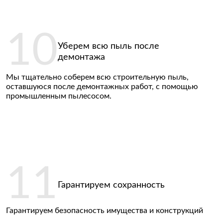
Ваше фото:
Уберем всю пыль после
демонтажа
Мы тщательно соберем всю строительную пыль,
Позвоните мне
оставшуюся после демонтажных работ, с помощью
промышленным пылесосом.
Нажимая на кнопку, вы даете согласие на
обработку своих персональных данных и
соглашаетесь с
Пользовательским
соглашением
Гарантируем сохранность
Гарантируем безопасность имущества и конструкций