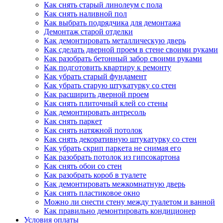
Как снять старый линолеум с пола
Как снять наливной пол
Как выбрать подрядчика для демонтажа
Демонтаж старой отделки
Как демонтировать металлическую дверь
Как сделать дверной проем в стене своими руками
Как разобрать бетонный забор своими руками
Как подготовить квартиру к ремонту
Как убрать старый фундамент
Как убрать старую штукатурку со стен
Как расширить дверной проем
Как снять плиточный клей со стены
Как демонтировать антресоль
Как снять паркет
Как снять натяжной потолок
Как снять декоративную штукатурку со стен
Как убрать скрип паркета не снимая его
Как разобрать потолок из гипсокартона
Как снять обои со стен
Как разобрать короб в туалете
Как демонтировать межкомнатную дверь
Как снять пластиковое окно
Можно ли снести стену между туалетом и ванной
Как правильно демонтировать кондиционер
Условия оплаты